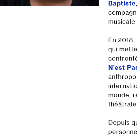
Baptiste
compagni
musical
En 2018, 
qui mette
confronté
N’est Pa
anthropol
internati
monde, re
théâtrale
Depuis qu
personnel