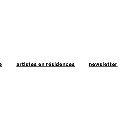
e
artistes en résidences
newsletter