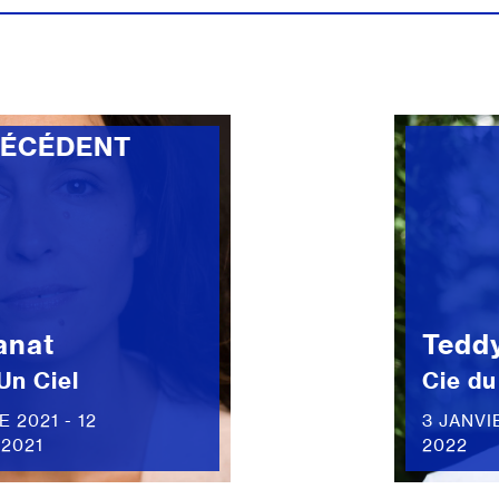
RÉCÉDENT
anat
Tedd
Un Ciel
Cie d
 2021 - 12
3 JANVI
2021
2022