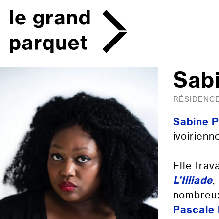
Skip
to
content
Sab
RÉSIDENCE
Sabine 
ivoirienne
Elle trav
L’Illiade
,
nombreux
Pascale