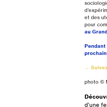
sociolog
d’expérim
et des ut
pour com
au Grand
Pendant 
prochai
→
Suivez
photo © 
Découvr
d'une f