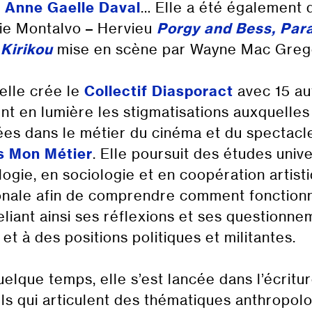
,
Anne Gaelle Daval
… Elle a été également 
e Montalvo – Hervieu
Porgy and Bess, Par
e
Kirikou
mise en scène par Wayne Mac Greg
elle crée le
Collectif Diasporac
t
avec 15 au
nt en lumière les stigmatisations auxquelles
es dans le métier du cinéma et du spectacle
s Mon Métier
. Elle poursuit des études unive
ogie, en sociologie et en coopération artist
onale afin de comprendre comment fonctionne
liant ainsi ses réflexions et ses questionne
 et à des positions politiques et militantes.
elque temps, elle s’est lancée dans l’écritu
s qui articulent des thématiques anthropol