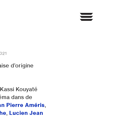
021
ise d’origine
e Kassi Kouyaté
néma dans de
n Pierre Améris
,
che
,
Lucien Jean