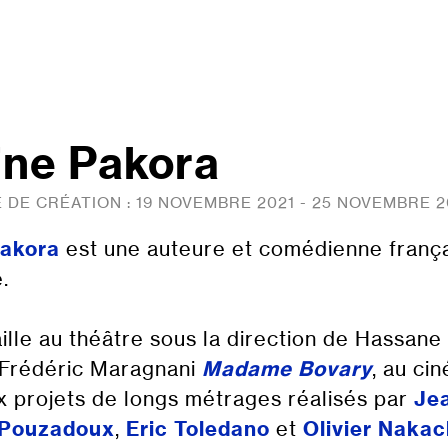
ine Pakora
 DE CRÉATION :
19 NOVEMBRE 2021 - 25 NOVEMBRE 2
Pakora
est une auteure et comédienne frança
.
aille au théâtre sous la direction de Hassan
 Frédéric Maragnani
Madame Bovary
, au ci
 projets de longs métrages réalisés par
Jea
 Pouzadoux
,
Eric Toledano
et
Olivier Naka