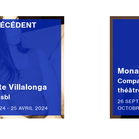
RÉCÉDENT
Mona 
Compa
te Villalonga
théâtr
asbl
26 SEPT
24 - 25 AVRIL 2024
OCTOBR