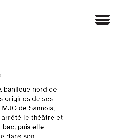
5
a banlieue nord de
s origines de ses
la MJC de Sannois,
s arrêté le théâtre et
 bac, puis elle
ge dans son