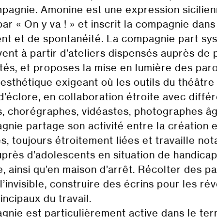
pagnie. Amonine est une expression sicilienn
par « On y va ! » et inscrit la compagnie dan
t et de spontanéité. La compagnie part sy
vent à partir d’ateliers dispensés auprès de 
tés, et proposes la mise en lumière des par
esthétique exigeant où les outils du théâtr
d’éclore, en collaboration étroite avec différ
s, chorégraphes, vidéastes, photographes âg
nie partage son activité entre la création e
es, toujours étroitement liées et travaille n
près d’adolescents en situation de handicap
re, ainsi qu’en maison d’arrêt. Récolter des pa
’invisible, construire des écrins pour les rév
incipaux du travail.
nie est particulièrement active dans le terri