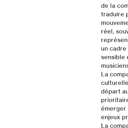
de la com
traduire 
mouvemen
réel, sou
représen
un cadre 
sensible 
musicien
La compag
culturell
départ au
prioritai
émerger l
enjeux pr
La compag