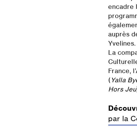
encadre l
programm
également
auprès de
Yvelines.
La compa
Culturell
France, l
(
Yalla By
Hors Jeu
Découvr
par la 