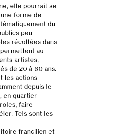
e, elle pourrait se
s une forme de
stématiquement du
publics peu
oles récoltées dans
e permettent au
ents artistes,
és de 20 à 60 ans.
t les actions
otamment depuis le
, en quartier
roles, faire
éler. Tels sont les
toire francilien et