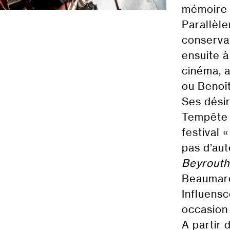
mémoire s
Parallèle
conserva
ensuite à
cinéma, 
ou Benoî
Ses désir
Tempête o
festival 
pas d’au
Beyrouth
Beaumarc
Influensc
occasion
A partir 