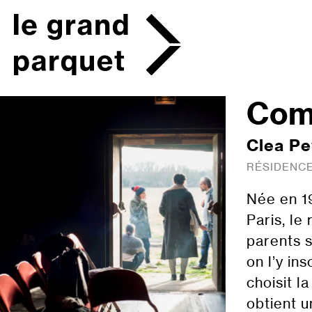
Skip
to
content
Com
Clea Pe
RÉSIDENCE
Née en 1
Paris, le
parents s
on l’y in
choisit l
obtient u