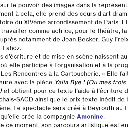
ur le pouvoir des images dans la représent
ment à cela, elle prend des cours d’art dram
toire du XIVème arrondissement de Paris. 
 travailler comme actrice, pour le théâtre, la 
auprès notamment de Jean Becker, Guy Frei
t Lahoz.
s d’écriture et de mise en scène naissent au
ù elle participe à l’organisation et à la pr
« Les Rencontres à la Cartoucherie. » Elle fa
teure avec la pièce
Yalla Bye ! (Ou mes trois
)
et obtient pour ce texte l’aide à l’écriture 
hais-SACD ainsi que le prix texte Inédit de
ène. Le spectacle sera créé à Beyrouth au Li
 qu’elle crée la compagnie
Amonine
.
de ce moment, son parcours artistique est en