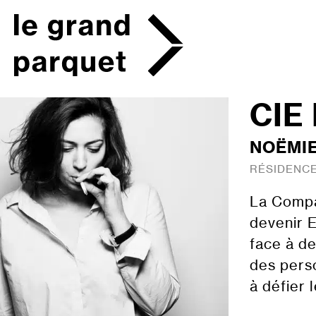
Skip
to
content
CIE
NOËMIE
RÉSIDENCE
La Compag
devenir E
face à d
des pers
à défier l