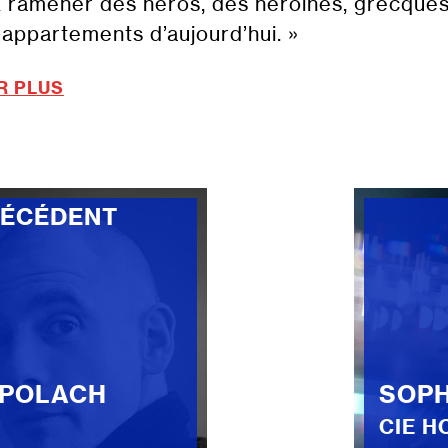
x ramener des héros, des héroïnes, grecques
appartements d’aujourd’hui. »
R PLUS
RÉCÉDENT
 POLACH
SOPH
CIE H