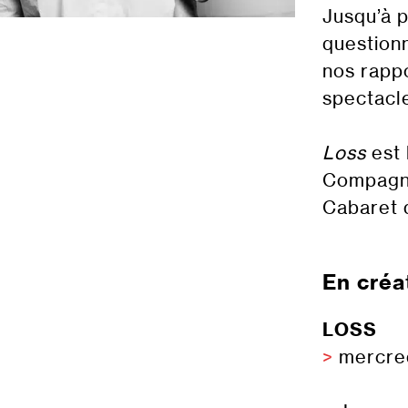
Jusqu’à 
questionn
nos rappo
spectacl
Loss
est 
Compagni
Cabaret 
En créa
LOSS
>
mercred