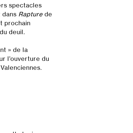
ers spectacles
it dans
Rapture
de
t prochain
du deuil
.
nt » de la
r l’ouverture du
 Valenciennes.