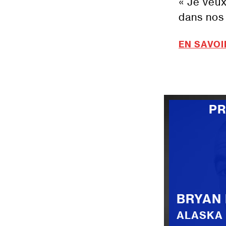
« Je veu
dans nos 
EN SAVOI
P
BRYAN
ALASKA