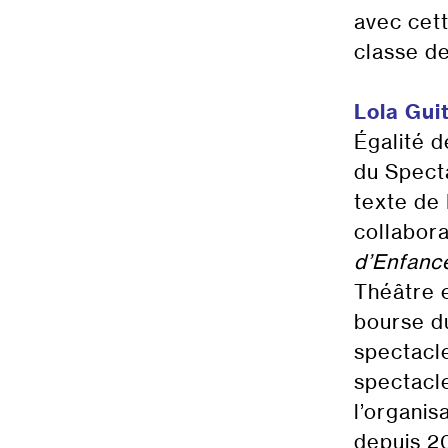
avec cett
classe d
Lola Gui
Égalité d
du Specta
texte de
collabor
d’Enfanc
Théâtre e
bourse du
spectac
spectacl
l’organis
depuis 20