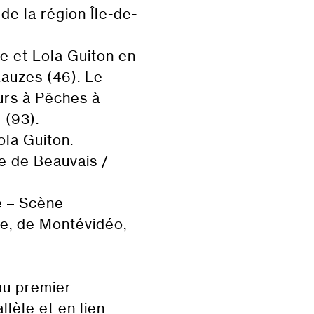
de la région Île-de-
e et Lola Guiton en
Lauzes (46). Le
urs à Pêches à
 (93).
ola Guiton.
e de Beauvais /
e – Scène
le, de Montévidéo,
au premier
lèle et en lien