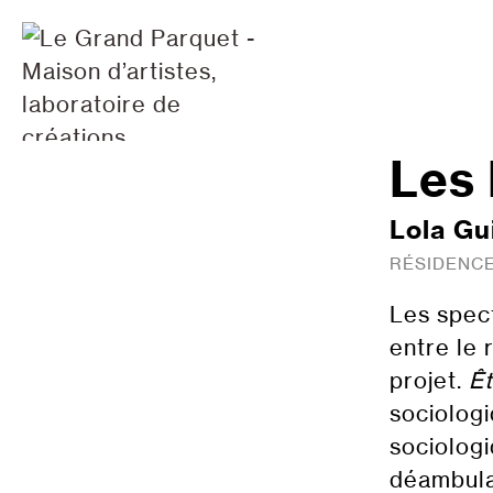
Skip
to
content
Les
Lola Gu
RÉSIDENCE
Les spect
entre le 
projet.
Êt
sociologi
sociologi
déambulat