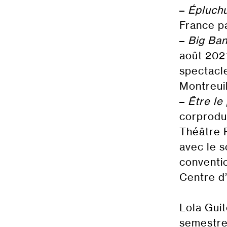
–
Épluch
France pa
–
Big Ba
août 2021
spectacle
Montreuil
–
Être le
corprodu
Théâtre P
avec le s
conventio
Centre d’
Lola Gui
semestre 