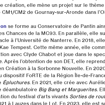
e création, elle mène un projet sur le thème 
e CM1/CM2 de Gournay-sur-Aronde dans l’Oi
ton
se forme au Conservatoire de Pantin ains
es Chances de la MC93. En parallèle, elle sui
cle à l’Université de Nanterre. En 2018, ell
 Kae Tempest. Cette même année, elle com
ation avec Clyde Chabot et joue dans le spe
e
. Après l’obtention de son DET, elle repren
n Création à la Sorbonne Nouvelle. En 2020,
 dispositif FoRTE de la Région Île-de-Franc
le
Épluchures
. En 2021, elle crée avec Aurél
e déambulatoire
Big Bang et Marguerites
. El
ation du festival d’arts vivants
Sorties de rou
21 à Lauzes dans le Lot. En 2023, elle est 