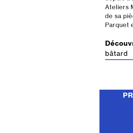
Ateliers 
de sa pi
Parquet e
Découvr
bâtard
P