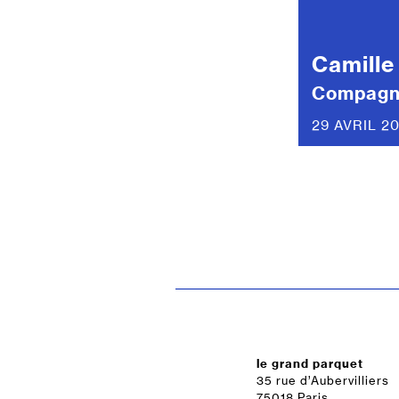
Camille
Compagn
29 AVRIL 20
le grand parquet
35 rue d’Aubervilliers
75018 Paris