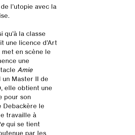
de l’utopie avec la
se.
i qu’à la classe
t une licence d’Art
e met en scène le
mence une
ctacle
Amie
d un Master II de
 elle obtient une
e pour son
ie Debackère le
le travaille à
te
qui se tient
soutenue par les