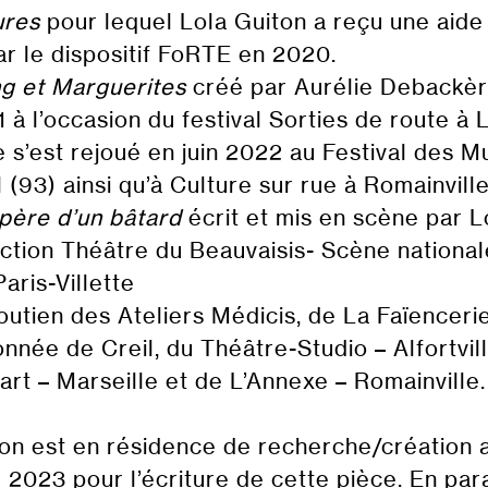
ures
pour lequel Lola Guiton a reçu une aide 
r le dispositif FoRTE en 2020.
ng
et
Marguerites
créé par Aurélie Debackèr
 à l’occasion du festival Sorties de route à 
 s’est rejoué en juin 2022 au Festival des M
 (93) ainsi qu’à Culture sur rue à Romainville
 père d’un bâtard
écrit et mis en scène par L
ction Théâtre du Beauvaisis- Scène national
aris-Villette
outien des Ateliers Médicis, de La Faïenceri
nnée de Creil, du Théâtre-Studio – Alfortvil
art – Marseille et de L’Annexe – Romainville.
ton est en résidence de recherche/création 
2023 pour l’écriture de cette pièce. En paral