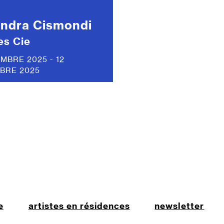
andra Cismondi
es Cie
MBRE 2025 - 12
BRE 2025
e
artistes en résidences
newsletter