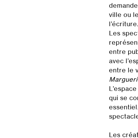
demande 
ville ou l
l’écritur
Les spect
représent
entre pub
avec l’e
entre le v
Margueri
L’espace 
qui se co
essentiel
spectacl
Les créat