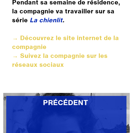
Pendant sa semaine de résidence,
la compagnie va travailler sur sa
série
La chienlit
.
→
Découvrez le site internet de la
compagnie
→
Suivez la compagnie sur les
réseaux sociaux
PRÉCÉDENT