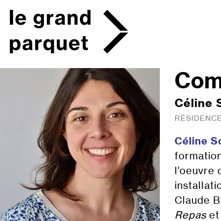
Skip
to
content
Com
Céline 
RÉSIDENCE
Céline S
formation
l’oeuvre 
installat
Claude Bu
Repas
e