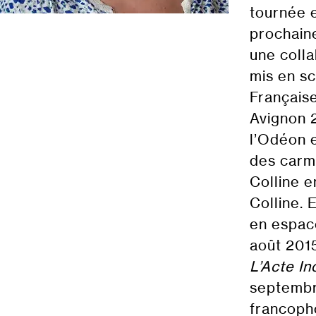
tournée e
prochaine
une colla
mis en sc
Français
Avignon 
l’Odéon 
des carm
Colline 
Colline. 
en espac
août 2015
L’Acte I
septembr
francopho