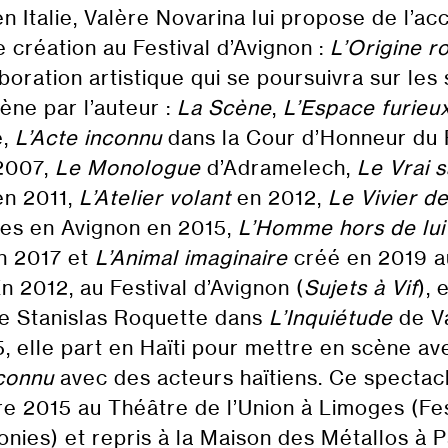
n Italie, Valère Novarina lui propose de l’a
 création au Festival d’Avignon :
L’Origine r
boration artistique qui se poursuivra sur les
ène par l’auteur :
La Scène
,
L’Espace furieu
e,
L’Acte inconnu
dans la Cour d’Honneur du 
2007,
Le Monologue
d’Adramelech,
Le Vrai 
en 2011,
L’Atelier volant
en 2012,
Le Vivier 
es en Avignon en 2015,
L’Homme hors de lu
en 2017 et
L’Animal imaginaire
créé en 2019 a
En 2012, au Festival d’Avignon (
Sujets à Vif
), 
e Stanislas Roquette dans
L’Inquiétude
de V
, elle part en Haïti pour mettre en scène a
nconnu
avec des acteurs haïtiens. Ce spectac
e 2015 au Théâtre de l’Union à Limoges (Fes
nies) et repris à la Maison des Métallos à Pa