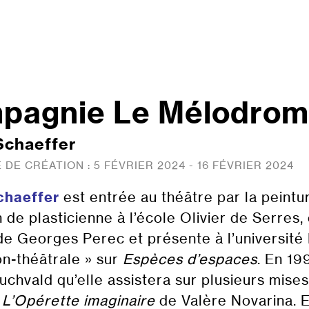
pagnie Le Mélodro
Schaeffer
 DE CRÉATION :
5 FÉVRIER 2024 - 16 FÉVRIER 2024
chaeffer
est entrée au théâtre par la peintu
 de plasticienne à l’école Olivier de Serres, e
de Georges Perec et présente à l’université 
ion-théâtrale » sur
Espèces d’espaces
. En 19
chvald qu’elle assistera sur plusieurs mise
t
L’Opérette imaginaire
de Valère Novarina. E