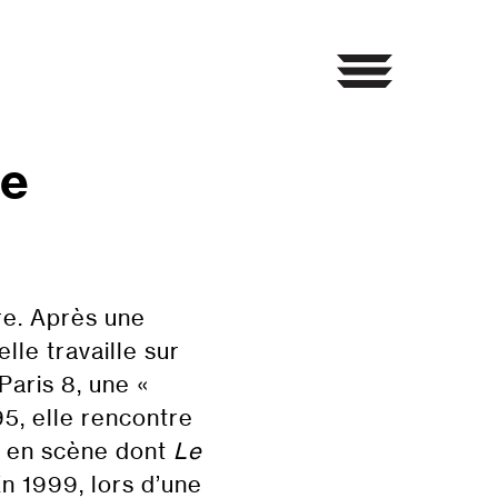
me
re. Après une
lle travaille sur
Paris 8, une «
95, elle rencontre
s en scène dont
Le
n 1999, lors d’une