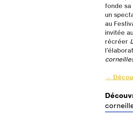
fonde sa
un specta
au Festiv
invitée a
récréer
l’élabora
corneille
→ Découv
Découvr
corneil