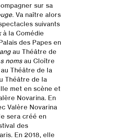
ccompagner sur sa
ouge
. Va naître alors
 spectacles suivants
x
à la Comédie
Palais des Papes en
sang
au Théâtre de
des noms
au Cloître
i
au Théâtre de la
u Théâtre de la
elle met en scène et
alère Novarina. En
vec Valère Novarina
le sera créé en
tival des
ris. En 2018, elle