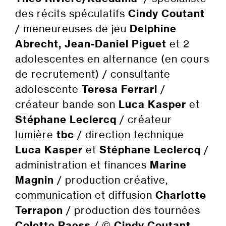
des récits spéculatifs
Cindy Coutant
/ meneureuses de jeu
Delphine
Abrecht, Jean-Daniel Piguet
et 2
adolescentes en alternance (en cours
de recrutement) / consultante
adolescente
Teresa Ferrari
/
créateur bande son
Luca Kasper
et
Stéphane Leclercq
/ créateur
lumière
tbc
/ direction technique
Luca Kasper
et
Stéphane Leclercq
/
administration et finances
Marine
Magnin
/ production créative,
communication et diffusion
Charlotte
Terrapon
/ production des tournées
Colette Raess
/ ©
Cindy Coutant