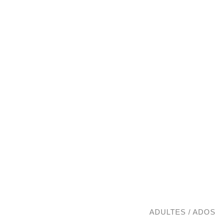
Skip
to
content
ADULTES / ADOS