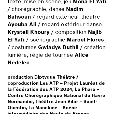
texte, mise en scène, jeu
Mona El Yafi
/ chorégraphie, danse
Nadim
Bahsoun
/ regard extérieur théâtre
Ayouba Ali
/ regard extérieur danse
Krystell Khoury
/ composition
Najib
El Yafi
/ scénographie
Marcel Flores
/ costumes
Gwladys Duthil
/ création
lumière, régie de tournée
Alice
Nedelec
production Diptyque Théâtre /
coproduction Les ATP – Projet Lauréat de
la Fédération des ATP 2024, Le Phare –
Centre Chorégraphique National du Havre
Normandie, Théâtre Jean Vilar – Saint-
Quentin, La Manekine – Scène
intermédiaire des Hauts-de-France –