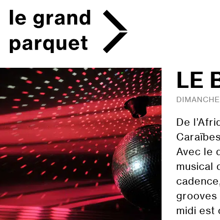
Skip
to
content
LE 
DIMANCHE 
De l’Afr
Caraïbes
Avec le 
musical 
cadence,
grooves 
midi est