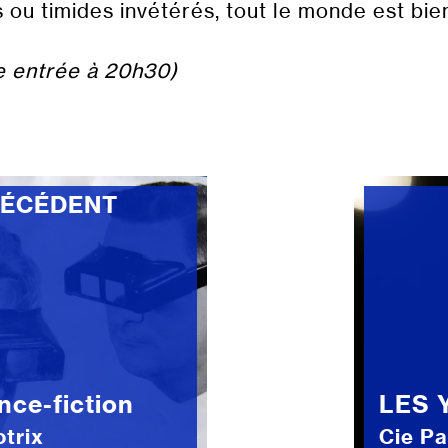
 ou timides invétérés, tout le monde est bie
e entrée à 20h30)
RÉCÉDENT
nce-fiction
LES 
trix
Cie Pa