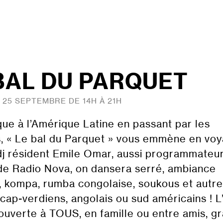
BAL DU PARQUET
25 SEPTEMBRE DE 14H À 21H
ique à l’Amérique Latine en passant par les
, « Le bal du Parquet » vous emmène en voy
dj résident Emile Omar, aussi programmateu
de Radio Nova, on dansera serré, ambiance
 kompa, rumba congolaise, soukous et autr
cap-verdiens, angolais ou sud américains ! L
 ouverte à TOUS, en famille ou entre amis, g