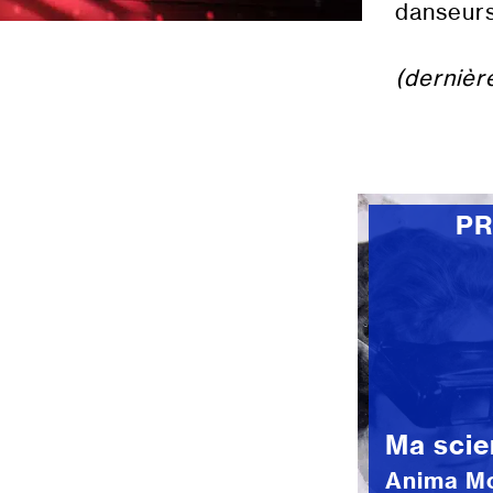
danseurs
(dernièr
P
Ma scie
Anima Mo