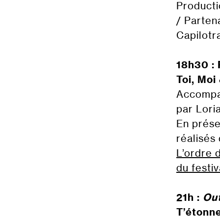
Product
/ Parten
Capilotr
18h30 :
Toi, Moi
Accompag
par Lori
En prése
réalisés
L’ordre 
du festiv
21h :
Ou
T’étonn