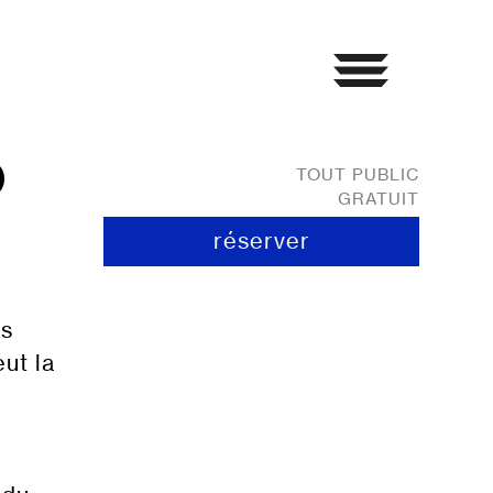
O
TOUT PUBLIC
GRATUIT
réserver
es
ut la