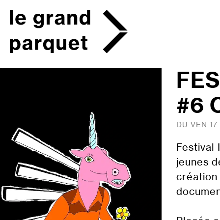
Skip
to
content
FES
#6 
DU VEN 17
Festival
jeunes d
création
document