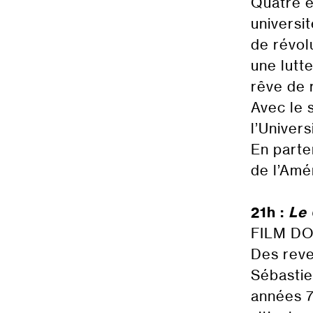
Quatre é
universit
de révol
une lutt
rêve de r
Avec le 
l’Univer
En parte
de l’Amér
21h :
Le 
FILM D
Des reve
Sébastie
années 7