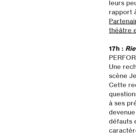
leurs pe
rapport 
Partenai
théâtre 
17h :
Rie
PERFO
Une rech
scène Je
Cette re
question
à ses pr
devenue 
défauts 
caractèr