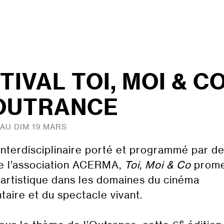
TIVAL TOI, MOI & C
OUTRANCE
 AU DIM 19 MARS
 Interdisciplinaire porté et programmé par d
e l’association ACERMA,
Toi, Moi & Co
prome
 artistique dans les domaines du cinéma
aire et du spectacle vivant.
e