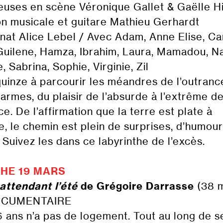
uses en scène Véronique Gallet & Gaëlle H
on musicale et guitare Mathieu Gerhardt
anat Alice Lebel / Avec Adam, Anne Elise, Ca
Guilene, Hamza, Ibrahim, Laura, Mamadou, N
 Sabrina, Sophie, Virginie, Zil
 quinze à parcourir les méandres de l’outranc
larmes, du plaisir de l’absurde à l’extrême de
e. De l’affirmation que la terre est plate à
ie, le chemin est plein de surprises, d’humour
 Suivez les dans ce labyrinthe de l’excès.
HE 19 MARS
attendant l’été
de Grégoire Darrasse
(38 m
OCUMENTAIRE
6 ans n’a pas de logement. Tout au long de s