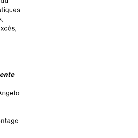
 du
stiques
s,
excès,
gente
-Angelo
ontage