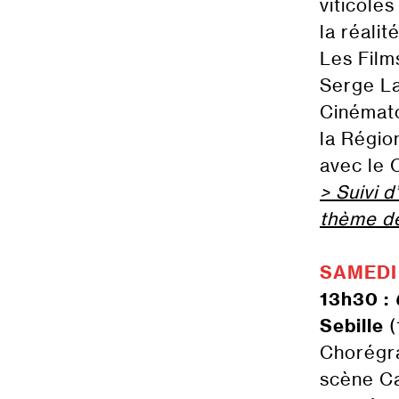
viticoles
la réali
Les Films
Serge La
Cinémato
la Régio
avec le 
> Suivi 
thème de
SAMEDI
13h30 :
Sebille
(
Chorégra
scène Ca