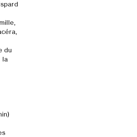
ispard
mille,
acéra,
e du
 la
in)
es