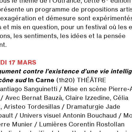
ous le thème de l’Outrance, cette 6
édition
 présente un programme de propositions arti
 exagération et démesure sont expérimenté
 et mis en question, pour un festival où les 
ions, les sentiments, les idées et la pensée
nt.
DI 17 MARS
ument contre l’existence d’une vie intelli
cône sud
In Carne
(1h20) THÉÂTRE
antiago Sanguinetti / Mise en scène Pierre
 / Avec Bernat Bauzà, Claire Izzedine, Célia
, Aristeo Tordesillas / Dramaturgie Jade
ault / Univers visuel Antonin Bouchaud / M
erre Munier / Lumières Corentin Rostollan