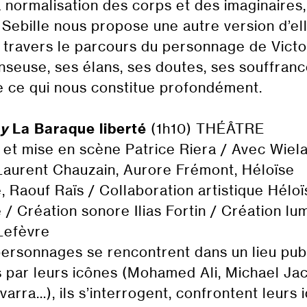
a normalisation des corps et des imaginaires,
 Sebille nous propose une autre version d’el
travers le parcours du personnage de Victor
nseuse, ses élans, ses doutes, ses souffranc
e ce qui nous constitue profondément.
ay
La Baraque liberté
(1h10) THÉÂTRE
 et mise en scène Patrice Riera / Avec Wiel
aurent Chauzain, Aurore Frémont, Héloïse
, Raouf Raïs / Collaboration artistique Héloï
 / Création sonore Ilias Fortin / Création lu
Lefèvre
ersonnages se rencontrent dans un lieu publ
par leurs icônes (Mohamed Ali, Michael Ja
arra…), ils s’interrogent, confrontent leurs 