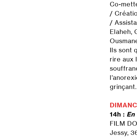
Co-mette
/ Créati
/ Assist
Elaheh, 
Ousmane,
Ils sont
rire aux 
souffranc
l’anorex
grinçant.
DIMANC
14h :
En 
FILM D
Jessy, 3