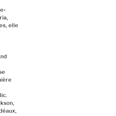
le-
ia,
es, elle
and
se
mière
ic.
ckson,
idéaux,