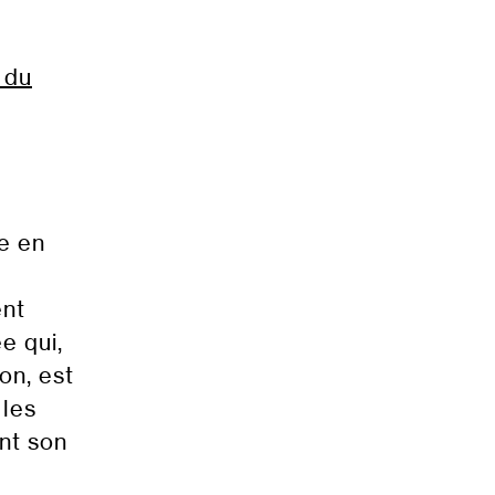
 du
e en
ent
e qui,
on, est
 les
nt son