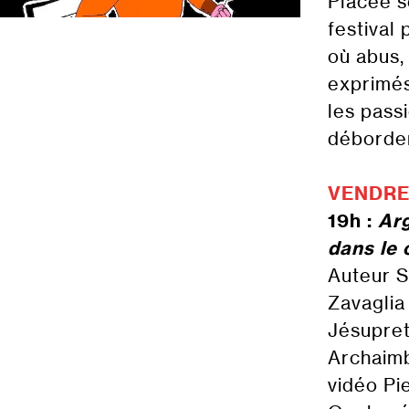
Placée s
festival
où abus,
exprimés
les pass
déborde
VENDRE
19h :
Arg
dans le 
Auteur S
Zavaglia
Jésupret
Archaimb
vidéo Pi