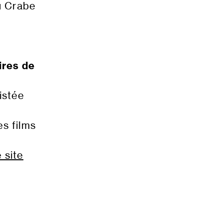
u Crabe
e
ires de
istée
s films
 site