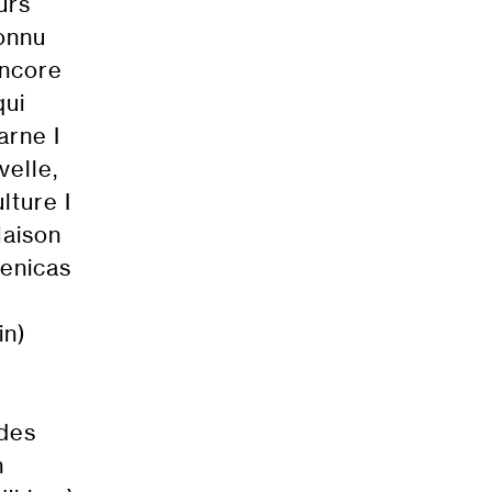
urs
connu
encore
qui
arne I
velle,
lture I
Maison
cenicas
in)
 des
n