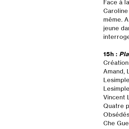
Face à l
Caroline
même. A 
jeune da
interrog
15h :
Pl
Création
Amand, L
Lesimple
Lesimple
Vincent 
Quatre p
Obsédés 
Che Guev