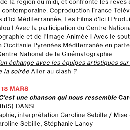
 de la région du midi, et confronte les rêves 
té contemporaine. Coproduction France Télévi
 d’Ici Méditerrannée, Les Films d’Ici I Produ
lou I Avec la participation du Centre Nationa
graphie et de l’Image Animée I Avec le sout
n Occitanie Pyrénées Méditerranée en parte
Centre National de la Cinématographie
d’un échange avec les équipes artistiques sur
 la soirée
Aller au clash
?
 18 MARS
C’est une chanson qui nous ressemble
Car
1h15) DANSE
phie, interprétation Caroline Sebille / Mise
roline Sebille, Stéphanie Lanoy