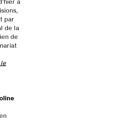
d’hier à
sions,
it par
l de la
ien de
nariat
 le
oline
 en