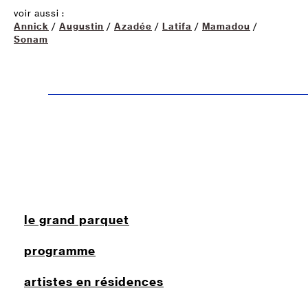
voir aussi :
Annick
/
Augustin
/
Azadée
/
Latifa
/
Mamadou
/
Sonam
le grand parquet
programme
artistes en résidences