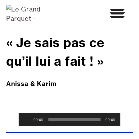
Skip
to
content
« Je sais pas ce
qu’il lui a fait ! »
Anissa & Karim
Lecteur
00:00
00:00
audio