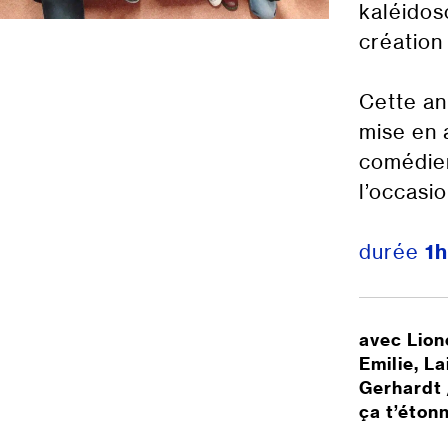
kaléidos
création 
Cette an
mise en 
comédien
l’occasi
durée
1
avec Lion
Emilie, L
Gerhardt 
ça t’étonn