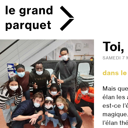
Skip
to
content
Toi,
SAMEDI 7 
dans l
Mais que
élan les 
est-ce l
magique… 
l’élan t