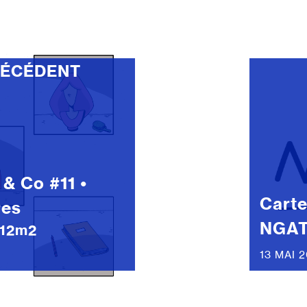
RÉCÉDENT
 & Co #11 •
Carte
es
NGA
 12m2
13 MAI 