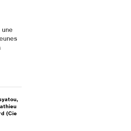
à une
jeunes
à
syatou,
Mathieu
rd (Cie