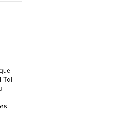
ique
l Toi
u
des