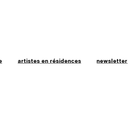
e
artistes en résidences
newsletter