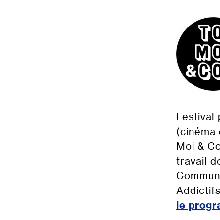
Festival 
(cinéma 
Moi & Co
travail 
Communic
Addictifs
le prog