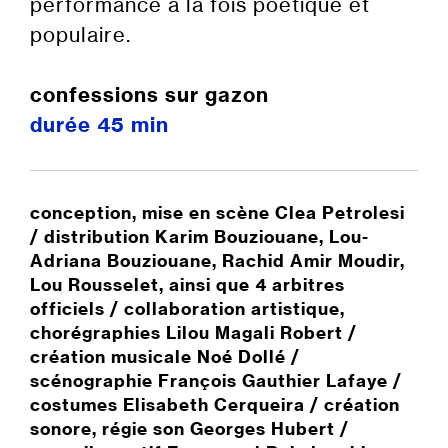
performance à la fois poétique et
populaire.
confessions sur gazon
durée 45 min
conception, mise en scène
Clea Petrolesi
/ distribution
Karim Bouziouane, Lou-
Adriana Bouziouane, Rachid Amir Moudir,
Lou Rousselet
, ainsi que 4 arbitres
officiels / collaboration artistique,
chorégraphies
Lilou Magali Robert
/
création musicale
Noé Dollé
/
scénographie
François Gauthier Lafaye
/
costumes
Elisabeth Cerqueira
/ création
sonore, régie son
Georges Hubert
/