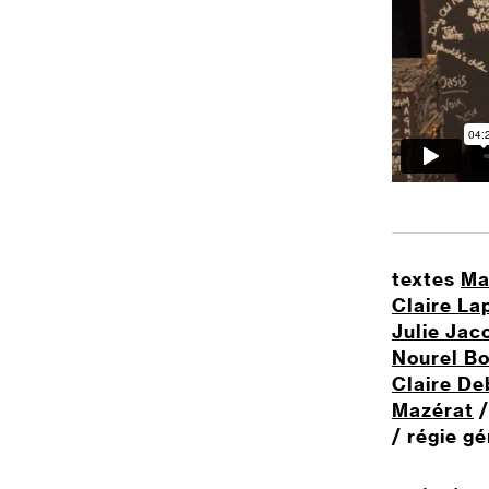
textes
Ma
Claire L
Julie Jac
Nourel B
Claire De
Mazérat
/
/ régie g