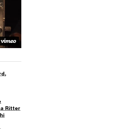
rd
,
e
sa Ritter
hi