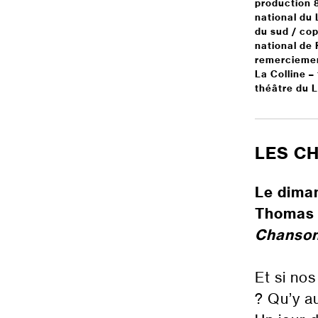
production 
national du 
du sud / co
national de 
remerciement
La Colline –
théâtre du 
LES C
Le diman
Thomas Q
Chanson
Et si no
? Qu’y a