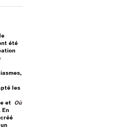
de
ont été
éation
é
siasmes,
apté les
re et
Où
. En
 créé
 un