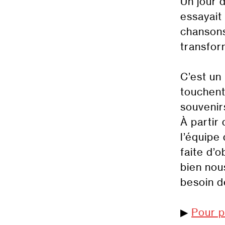
Un jour 
essayait
chansons
transfor
C’est un
touchent
souvenir
À partir
l’équipe
faite d’
bien nou
besoin d
▶︎
Pour p