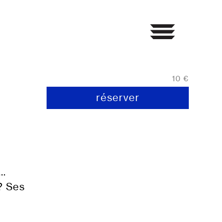
10 €
réserver
e…
 ? Ses