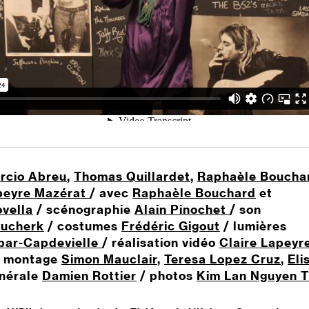
rcio Abreu
,
Thomas Quillardet
,
Raphaèle Boucha
apeyre Mazérat
/ avec
R
aphaèle Bouchard
et
ovella
/ scénographie
Alain Pinochet
/ son
oucherk
/ costumes
Frédéric Gigout
/ lumières
bar-Capdevielle
/ réalisation vidéo
Claire Lapeyr
 montage
Simon Mauclair
,
Teresa Lopez Cruz
,
Eli
énérale
Damien Rottier
/ photos
Kim Lan Nguyen T