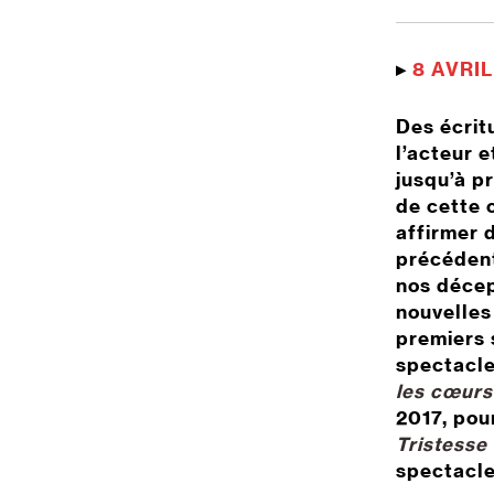
▸
8 AVRIL
Des écritu
l’acteur 
jusqu’à p
de cette 
affirmer 
précédent
nos décep
nouvelles 
premiers 
spectacle
les cœurs
2017, pour
Tristesse 
spectacle