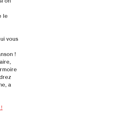
si on
e le
Qui vous
anson !
aire,
armoire
udrez
ne, a
!