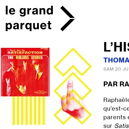
Skip
to
content
L’H
THOMAS
SAM 20 JUI
PAR R
Raphaèle
qu’est-ce
parents 
sur
Satis