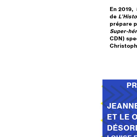
En 2019, 
de
L’Hist
prépare p
Super-hé
CDN) spec
Christoph
P
JEANN
ET LE 
DÉSORD