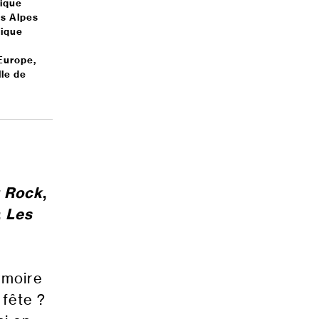
tique
es Alpes
tique
’Europe,
lle de
u Rock
,
:
Les
rmoire
 fête ?