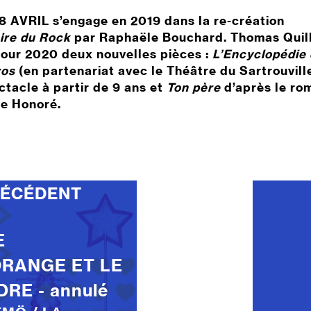
8 AVRIL s’engage en 2019 dans la re-création
oire du Rock
par
Raphaële
Bouchard.
Thomas Quil
our 2020 deux nouvelles pièces :
L’Encyclopédie
ros
(en partenariat avec le Théâtre du Sartrouvill
tacle à partir de 9 ans et
Ton père
d’après le ro
e Honoré.
RÉCÉDENT
E
ORANGE ET LE
RE - annulé