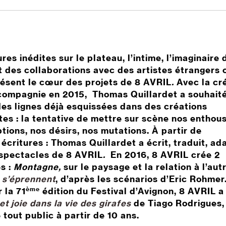
res inédites sur le plateau, l’intime, l’imaginaire 
et des collaborations avec des artistes étrangers 
résent le cœur des projets de 8 AVRIL
.
Avec la cr
compagnie en 2015,
Thomas Quillardet a souhait
des lignes déjà esquissées dans des créations
es : la tentative de mettre sur scène nos enthou
tions, nos désirs, nos mutations. À partir de
écritures : Thomas Quillardet a écrit, traduit, ad
spectacles de 8 AVRIL
.
En 2016, 8 AVRIL crée 2
s :
Montagne
,
sur le paysage et la relation à l’aut
 s’éprennent
, d’après les scénarios d’Eric Rohmer
ème
 la 71
édition du Festival d’Avignon, 8 AVRIL
a
et joie dans la vie des girafes
de Tiago Rodrigues,
 tout public à partir de 10 ans.