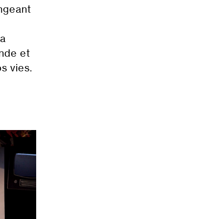
ongeant
la
ande et
s vies.