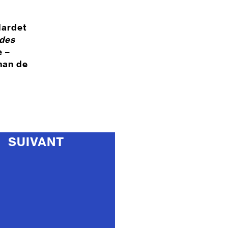
lardet
 des
e –
man de
SUIVANT