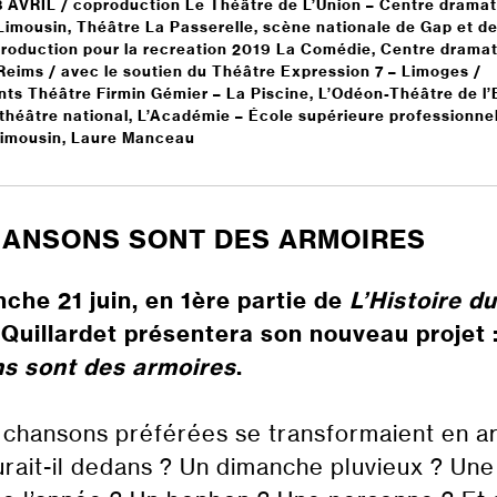
8 AVRIL / coproduction Le Théâtre de L’Union – Centre drama
Limousin, Théâtre La Passerelle, scène nationale de Gap et d
production pour la recreation 2019 La Comédie, Centre drama
Reims / avec le soutien du Théâtre Expression 7 – Limoges /
s Théâtre Firmin Gémier – La Piscine, L’Odéon-Théâtre de l
 théâtre national, L’Académie – École supérieure professionne
Limousin, Laure Manceau
HANSONS SONT DES ARMOIRES
che 21 juin, en 1ère partie de
L’Histoire d
uillardet présentera son nouveau projet 
s sont des armoires
.
s chansons préférées se transformaient en a
urait-il dedans ? Un dimanche pluvieux ? Une