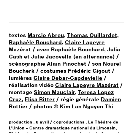
textes
Marcio Abreu
,
Thomas Quillardet
,
Raphaèle Bouchard
,
Claire Lapeyre
Mazérat
/ avec
Raphaèle Bouchard
,
Julia
Cash
et
Julie Jacovella
(en alternance) /
scénographie
Alain Pinochet
/ son
Nourel
Boucherk
/ costumes
Frédéric Gigout
/
lumières
Claire Debar-Capdevielle
/
réalisation vidéo
Claire Lapeyre Mazérat
/
montage
Simon Mauclair
,
Teresa Lopez
Cruz
,
Elisa Ritter
/ régie générale
Damien
Rottier
/ photos ©
Kim Lan Nguyen Thi
production : 8 avril / coproductions : Le Théâtre de
L’Union – Centre dramatique national du Limousin,