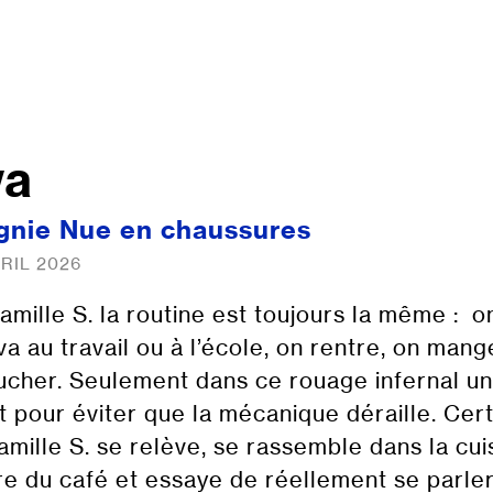
wa
nie Nue en chaussures
VRIL 2026
famille S. la routine est toujours la même : o
va au travail ou à l’école, on rentre, on mang
ucher. Seulement dans ce rouage infernal un 
nt pour éviter que la mécanique déraille. Cer
famille S. se relève, se rassemble dans la cui
re du café et essaye de réellement se parle