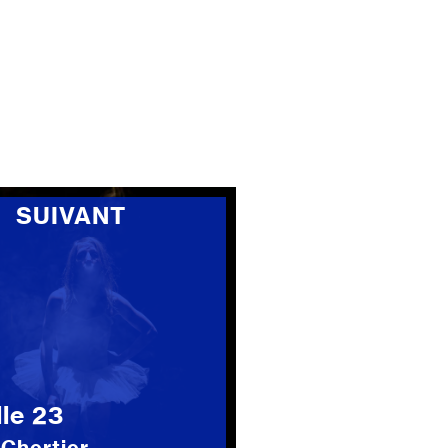
SUIVANT
lle 23
 Chertier