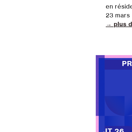
en résid
23 mars
→ plus d
P
JT 26