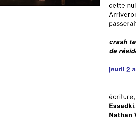
cette nu
Arrivero
passerait
crash te
de rési
jeudi 2 
écriture
Essadki
Nathan 