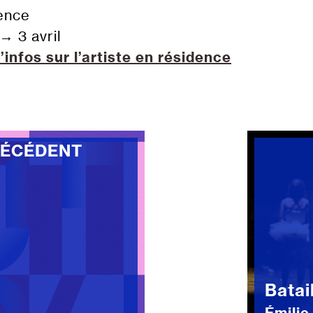
ence
→
3 avril
’infos sur l’artiste en résidence
RÉCÉDENT
Batai
Émilie