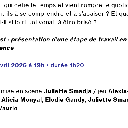
it qui défie le temps et vient rompre le quoti
nt-ils à se comprendre et à s’apaiser ? Et qu
-il si le rituel venait à être brisé ?
st : présentation d’une étape de travail en
dence
avril 2026 à 19h • durée 1h20
, mise en scène
Juliette Smadja
/ jeu
Alexis
,
Alicia Mouyal
,
Élodie Gandy
,
Juliette Sma
Vaurie