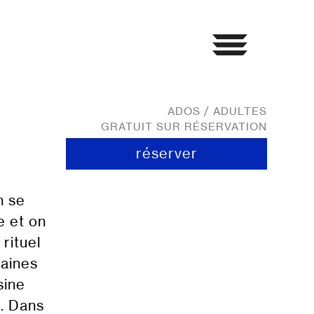
ADOS / ADULTES
GRATUIT SUR RÉSERVATION
réserver
n se
e et on
rituel
taines
sine
r. Dans