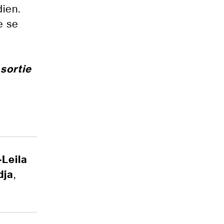
dien.
e se
 sortie
-Leila
dja
,