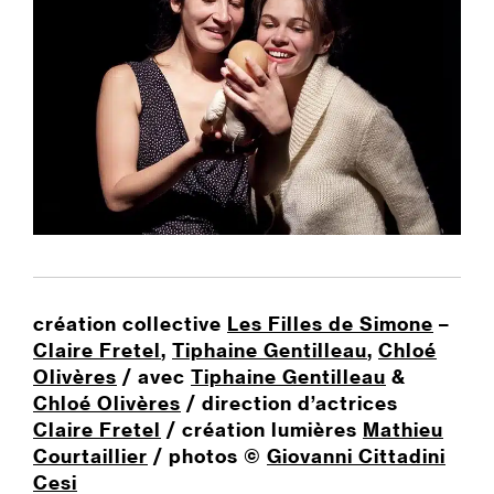
création collective
Les Filles de Simone
–
Claire Fretel
,
Tiphaine Gentilleau
,
Chloé
Olivères
/ avec
Tiphaine Gentilleau
&
Chloé Olivères
/ direction d’actrices
Claire Fretel
/ création lumières
Mathieu
Courtaillier
/ photos ©
Giovanni Cittadini
Cesi