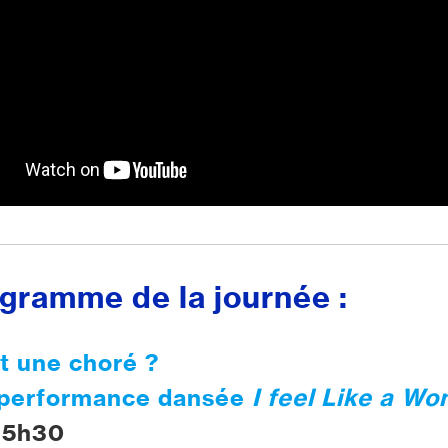
ogramme de la journée :
it une choré ?
r performance dansée
I feel Like a W
15h30