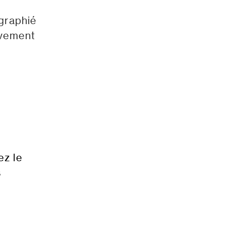
graphié
uvement
ez le
s