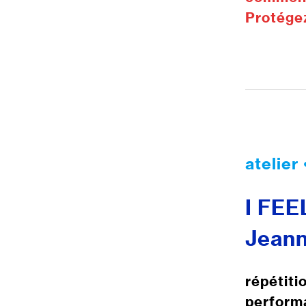
Protége
atelier
I FE
Jeann
répétiti
perform