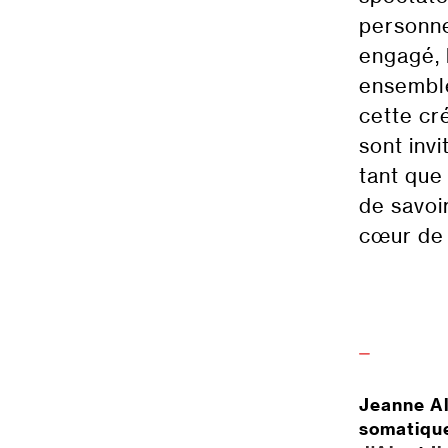
personne
engagé, 
ensemble.
cette cr
sont inv
tant que
de savoi
cœur de 
⏤
Jeanne Al
somatique