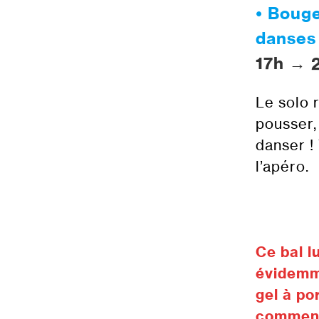
•
Bouge
danses 
17h → 
Le solo 
pousser,
danser !
l’apéro.
Ce bal l
évidemme
gel à po
commence