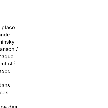
a place
onde
hinsky
chanson
I
chaque
nt clé
ersée
 dans
 ces
x
upe des