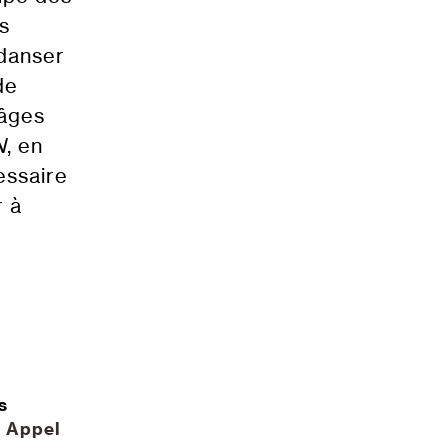
s
 danser
de
 âges
N
, en
essaire
r à
s
f
Appel