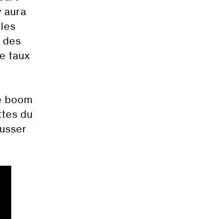
y aura
les
a des
e taux
ne boom
ttes du
ousser