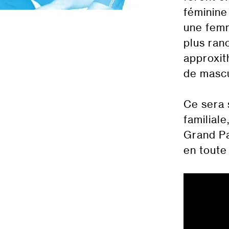
féminine
une femm
plus ran
approxit
de mascu
Ce sera 
familiale
Grand Pa
en toute 