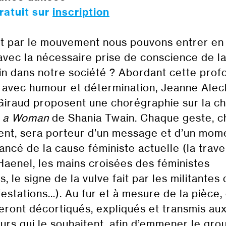
gratuit sur
inscription
 par le mouvement nous pouvons entrer en
avec la nécessaire prise de conscience de l
in dans notre société ? Abordant cette prof
 avec humour et détermination, Jeanne Alec
Giraud proposent une chorégraphie sur la 
e a Woman
de Shania Twain. Chaque geste, 
t, sera porteur d’un message et d’un mome
vancé de la cause féministe actuelle (la trav
Haenel, les mains croisées des féministes
s, le signe de la vulve fait par les militantes
festations…). Au fur et à mesure de la pièce,
eront décortiqués, expliqués et transmis au
urs qui le souhaitent, afin d’emmener le gro