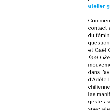
atelier 
Comment
contact 
du fémin
question
et Gaël 
feel Lik
mouvemen
dans l’a
d’Adèle 
chilienne
les mani
gestes s
spectate