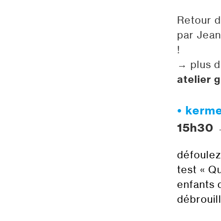
Retour d
par Jean
!
→ plus d
atelier 
• kerme
15h30 
défoulez
test « Q
enfants d
débrouil