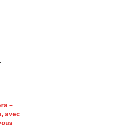
à
era –
s, avec
vous