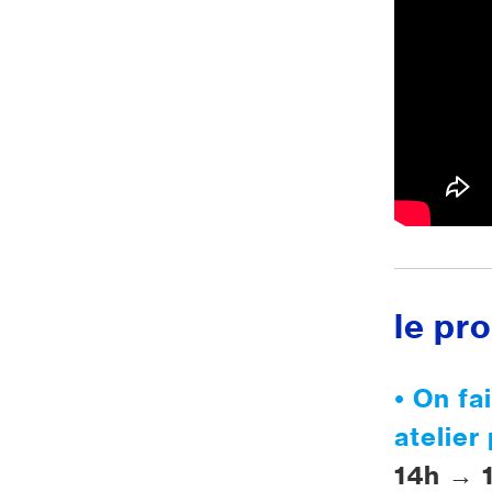
le pr
•
On fa
atelie
14h → 