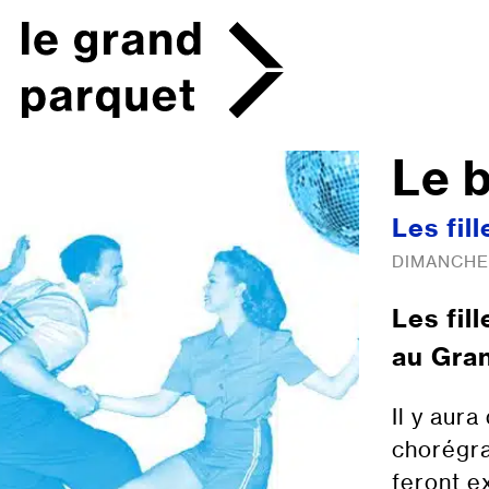
Skip
to
content
Le b
Les fil
DIMANCHE 
Les fil
au Gran
Il y aura
chorégra
feront e