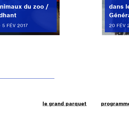
animaux du zoo /
dans l
dhant
Génér
- 5 FÉV 2017
20 FÉV 2
le grand parquet
programm