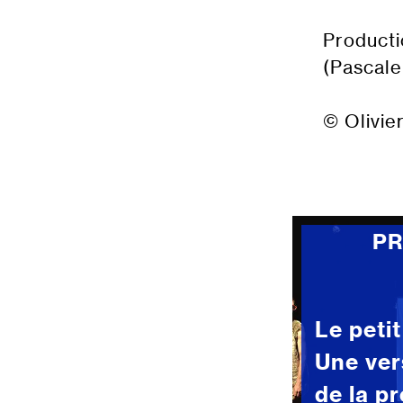
Product
(Pascale
© Olivie
P
Le peti
Une ver
de la p