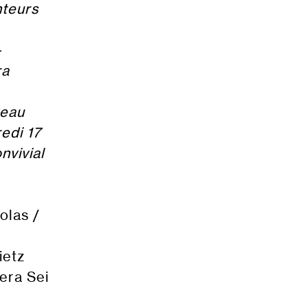
nteurs
-
ra
veau
edi 17
nvivial
olas /
ietz
era Sei