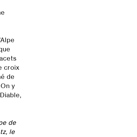
ne
’Alpe
ique
lacets
e croix
hé de
 On y
Diable,
pe de
z, le