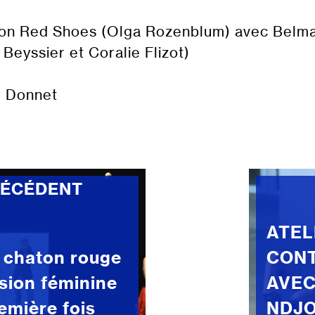
ion Red Shoes (Olga Rozenblum) avec Belm
 Beyssier et Coralie Flizot)
r Donnet
RÉCÉDENT
ATEL
t chaton rouge
CON
sion féminine
AVEC
remière fois
NDJO