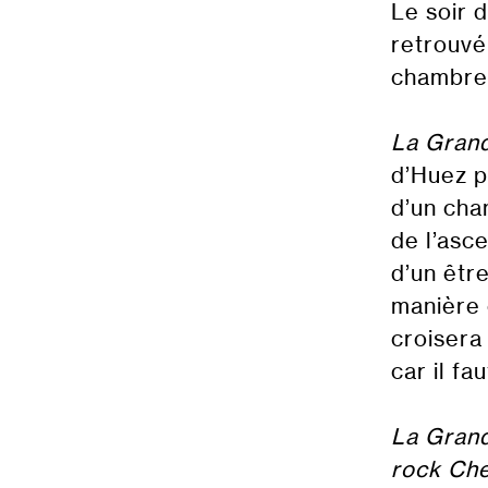
Le soir 
retrouvé
chambre 
La Gran
d’Huez p
d’un cha
de l’asc
d’un être
manière 
croisera
car il fa
La Grand
rock Che