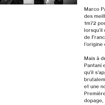
Marco Pa
des meil
1m72 pou
lorsqu’i
de Franc
l’origin
Mais à d
Pantani 
qu’il s’a
brutalem
et une no
Première
dopage, i