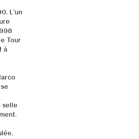
0. L’un
sure
1998
le Tour
t à
 Marco
rse
 selle
ement.
ulée.