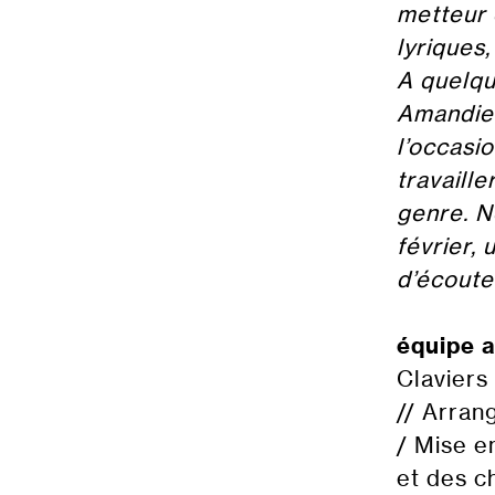
metteur 
lyriques
A quelqu
Amandier
l’occasi
travaill
genre. N
février,
d’écoute
équipe a
Claviers
// Arran
/ Mise e
et des c